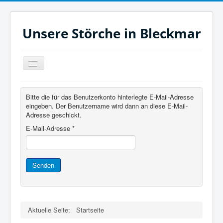
Unsere Störche in Bleckmar
Navigation
an/aus
Jetzt
Bitte die für das Benutzerkonto hinterlegte E-Mail-Adresse
Heute
eingeben. Der Benutzername wird dann an diese E-Mail-
Adresse geschickt.
Monat
E-Mail-Adresse
*
Filme
Aktuelles
Senden
Zeitleiste
Unsere Störche
Links
Aktuelle Seite:
Startseite