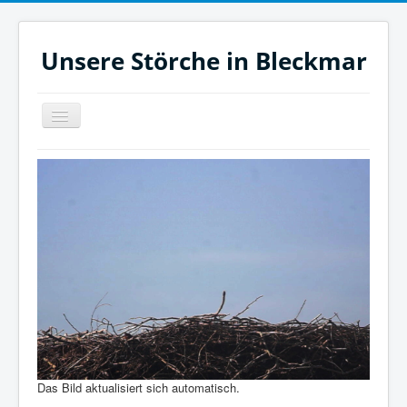
Unsere Störche in Bleckmar
Navigation
an/aus
Jetzt
Heute
Monat
Filme
Aktuelles
Zeitleiste
Unsere Störche
Links
Das Bild aktualisiert sich automatisch.