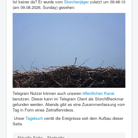
Über diese Seite
Ist keiner da? Er wurde vom
Storchenjäger
zuletzt um 09:48:10
(am 09.08.2026, Sunday) gesehen:
Gästebuch
Telegram Nutzer können auch unseren
öffentlichen Kanal
benutzen. Dieser kann im Telegram Client als StorchBleckmar
gefunden werden. Abends gibt es eine Zusammenfassung vom
Tag in Form eines Zeitraffervideos.
Unser
Tagebuch
verrät die Ereignisse seit dem Aufbau dieser
Seite.
Aktuelle Seite:
Startseite