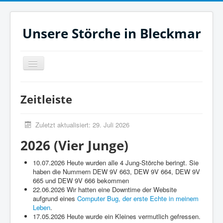
Unsere Störche in Bleckmar
Navigation
an/aus
Jetzt
Zeitleiste
Heute
Monat
Zuletzt aktualisiert: 29. Juli 2026
Filme
2026 (Vier Junge)
Aktuelles
10.07.2026 Heute wurden alle 4 Jung-Störche beringt. Sie
haben die Nummern DEW 9V 663, DEW 9V 664, DEW 9V
Zeitleiste
665 und DEW 9V 666 bekommen
Unsere Störche
22.06.2026 Wir hatten eine Downtime der Website
aufgrund eines
Computer Bug, der erste Echte in meinem
Links
Leben
.
17.05.2026 Heute wurde ein Kleines vermutlich gefressen.