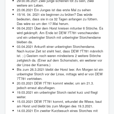
29/30.06.2021 Zwei junge scheinen tot zu sein, zwei
weitere am Leben.
23.06.2021 Ein Junges ist das erste Mal zu sehen
15/16. 04. 2021 sie beginnen zu brüten? Das würde
bedeuten, dass sie in ca 32 Tagen anfangen zu füttern.
Das wäre so um den 17.Mai herum.
09.04.2021 Über dem Horst kreisen mitunter 6 Störche. Es
wird gekämpft. Am Ende ist DEW 7T781 verschwunden
und ein unberingter Storch mit unberingter Storchendame
bleiben da.
03.04.2021 Ankunft einer unberingten Storchendame.
Nach kurzer Zeit ist steht fest, dass DEW 7T781 männlich
ist. ;-) Gestern noch waren mindestens 2 weitere Störche
zeitgleich da. (Einer auf dem Schornstein, ein weiterer vor
der Linse der Kamera.)
Bis zum 26.3.2021 bleibt der Horst leer. Am Morgen ist ein
unberingter Storch vor der Linse, mittags wird er von DEW
7T781 vertrieben.
20.03.2021 DEW 7T781 kommt wieder, um am 21.3.
jedoch erneut abzufliegen.
19.03.2021 ein unberingter Storch rastet kurz und fliegt
weiter.
15.03.2021 DEW 7T781 kommt, erkundet die Wiese, baut
am Horst und bleibt bis zum Morgen des 19.3.2021.
14.03.2021 Ein zweiter Kurzbesuch eines Storches mit