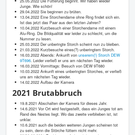
25.05.2022 Die Fütterung beginnt. Wir haben wieder
Junge. Wie schön!
29.04.2022 Sie beginnen zu brüten.
13.04.2022 Eine Storchendame ohne Ring findet sich ein.
Ist das jetzt das Paar aus den letzten Jahren?
10.04.2022 Kurzbesuch einer Storchendame mit einem
Alu-Ring. Die Bildqualität war leider zu schlecht, um die
Nummer zu lesen.
25.03.2022 Der unberingte Storch scheint nun zu bleiben.
21.03.2022 Kurzbesuche eines(?) unberingtem Storch.
16.03.2022 Abends: Ankunft von
unserem(!) Storch DEW
9T696
. Leider verließ er uns am nächsten Tag wieder.
16.03.2022 Vormittags: Besuch von DEW 9T680
10.03.2022 Ankunft eines unberingten Storches, er verließ
uns am nächsten Tag wieder.
14.02.2022 Aufbau der Kamera
2021 Brutabbruch
19.8.2021 Abschalten der Kamera für dieses Jahr.
14.6.2021 Vor Ort wird festgestellt, dass ein Junges tot am
Rand des Nestes liegt. Wo das zweite verblieben ist, ist
unklar.
10.6.2021 auch die beiden weiteren Jungen scheinen tot
zu sein, denn die Störche füttern nicht mehr.