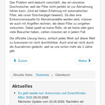
Über diese Seite
Das Problem wird dadurch verschärft, das ein einzelner
Durchrutscher, weil der Filter nicht perfekt ist zur Abmahnung
Gästebuch
führen kann. (Und wir haben Erfahrung mit automatischen
Filter, wie unser Storchenjäger beweist). Da dies eine
Einkommensquelle für Abmahnanwälte werden wird, müssen
wir auch mit Angriffen rechnen, die diese Filter zu umgehen
versuchen. Dabei spielt es keine Rolle, ob wir keine oder ganz
viele Besucher haben, zahlen müssten wir in jedem Fall.
Die offizielle Lösung hierzu, einfach jedes Werk auf dieser Welt
zu lizenzieren ist nicht durchführbar. Auch sind wir nicht durch
die Ausnahmen gedeckt, weil es uns schon mehr als 3 Jahre
gibt.
Zurück
Weiter
Aktuelle Seite:
Startseite
Gästebuch
Aktuelles
Es geht wieder los! Ankommen und Zurechtfinden
März 2026
29.03.2026
Nächstes Update vom 23.05.2026: Nachdem wir