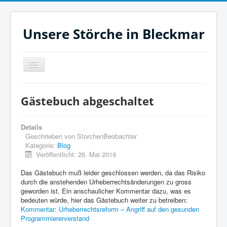
Unsere Störche in Bleckmar
Navigation
an/aus
Jetzt
Gästebuch abgeschaltet
Heute
Monat
Details
Geschrieben von
StorchenBeobachter
Filme
Kategorie:
Blog
Veröffentlicht: 26. Mai 2019
Aktuelles
Das Gästebuch muß leider geschlossen werden, da das Risiko
Zeitleiste
durch die anstehenden Urheberrechtsänderungen zu gross
geworden ist. Ein anschaulicher Kommentar dazu, was es
Unsere Störche
bedeuten würde, hier das Gästebuch weiter zu betreiben:
Kommentar: Urheberrechtsreform – Angriff auf den gesunden
Links
Programmiererverstand