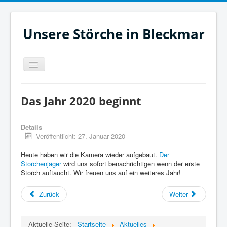
Unsere Störche in Bleckmar
Navigation
an/aus
Jetzt
Das Jahr 2020 beginnt
Heute
Monat
Details
Veröffentlicht: 27. Januar 2020
Filme
Heute haben wir die Kamera wieder aufgebaut.
Der
Aktuelles
Storchenjäger
wird uns sofort benachrichtigen wenn der erste
Storch auftaucht. Wir freuen uns auf ein weiteres Jahr!
Zeitleiste
Unsere Störche
Zurück
Weiter
Links
Aktuelle Seite:
Startseite
Aktuelles