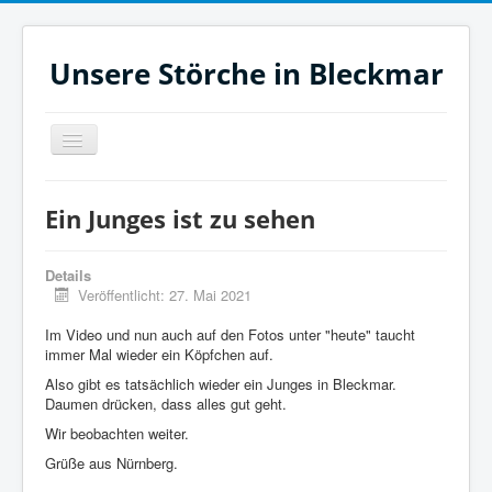
Unsere Störche in Bleckmar
Navigation
an/aus
Jetzt
Ein Junges ist zu sehen
Heute
Monat
Details
Veröffentlicht: 27. Mai 2021
Filme
Im Video und nun auch auf den Fotos unter "heute" taucht
Aktuelles
immer Mal wieder ein Köpfchen auf.
Zeitleiste
Also gibt es tatsächlich wieder ein Junges in Bleckmar.
Daumen drücken, dass alles gut geht.
Unsere Störche
Wir beobachten weiter.
Links
Grüße aus Nürnberg.