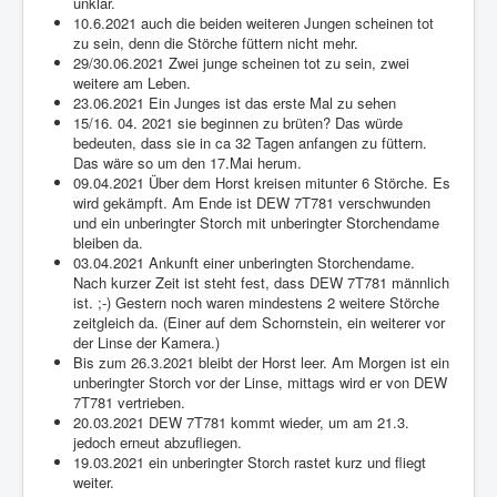
unklar.
10.6.2021 auch die beiden weiteren Jungen scheinen tot
zu sein, denn die Störche füttern nicht mehr.
29/30.06.2021 Zwei junge scheinen tot zu sein, zwei
weitere am Leben.
23.06.2021 Ein Junges ist das erste Mal zu sehen
15/16. 04. 2021 sie beginnen zu brüten? Das würde
bedeuten, dass sie in ca 32 Tagen anfangen zu füttern.
Das wäre so um den 17.Mai herum.
09.04.2021 Über dem Horst kreisen mitunter 6 Störche. Es
wird gekämpft. Am Ende ist DEW 7T781 verschwunden
und ein unberingter Storch mit unberingter Storchendame
bleiben da.
03.04.2021 Ankunft einer unberingten Storchendame.
Nach kurzer Zeit ist steht fest, dass DEW 7T781 männlich
ist. ;-) Gestern noch waren mindestens 2 weitere Störche
zeitgleich da. (Einer auf dem Schornstein, ein weiterer vor
der Linse der Kamera.)
Bis zum 26.3.2021 bleibt der Horst leer. Am Morgen ist ein
unberingter Storch vor der Linse, mittags wird er von DEW
7T781 vertrieben.
20.03.2021 DEW 7T781 kommt wieder, um am 21.3.
jedoch erneut abzufliegen.
19.03.2021 ein unberingter Storch rastet kurz und fliegt
weiter.