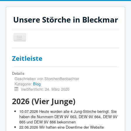
Unsere Störche in Bleckmar
Navigation
an/aus
Jetzt
Zeitleiste
Heute
Monat
Details
Geschrieben von
StorchenBeobachter
Filme
Kategorie:
Blog
Veröffentlicht: 24. März 2020
Aktuelles
2026 (Vier Junge)
Zeitleiste
Unsere Störche
10.07.2026 Heute wurden alle 4 Jung-Störche beringt. Sie
haben die Nummern DEW 9V 663, DEW 9V 664, DEW 9V
Links
665 und DEW 9V 666 bekommen
22.06.2026 Wir hatten eine Downtime der Website