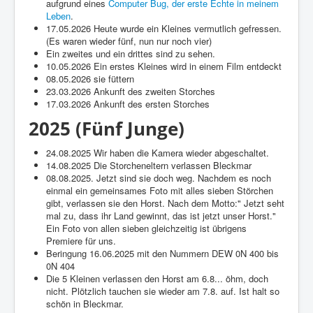
Über diese Seite
aufgrund eines
Computer Bug, der erste Echte in meinem
Leben
.
Gästebuch
17.05.2026 Heute wurde ein Kleines vermutlich gefressen.
(Es waren wieder fünf, nun nur noch vier)
Ein zweites und ein drittes sind zu sehen.
10.05.2026 Ein erstes Kleines wird in einem Film entdeckt
08.05.2026 sie füttern
23.03.2026 Ankunft des zweiten Storches
17.03.2026 Ankunft des ersten Storches
2025 (Fünf Junge)
24.08.2025 Wir haben die Kamera wieder abgeschaltet.
14.08.2025 Die Storcheneltern verlassen Bleckmar
08.08.2025. Jetzt sind sie doch weg. Nachdem es noch
einmal ein gemeinsames Foto mit alles sieben Störchen
gibt, verlassen sie den Horst. Nach dem Motto:" Jetzt seht
mal zu, dass ihr Land gewinnt, das ist jetzt unser Horst."
Ein Foto von allen sieben gleichzeitig ist übrigens
Premiere für uns.
Beringung 16.06.2025 mit den Nummern DEW 0N 400 bis
0N 404
Die 5 Kleinen verlassen den Horst am 6.8... öhm, doch
nicht. Plötzlich tauchen sie wieder am 7.8. auf. Ist halt so
schön in Bleckmar.