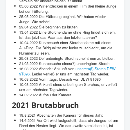
Verbleib der anderen beiden ist unklar.
05.06.2022 Wir entdecken in einem Film drei kleine Junge
bei der Fütterung.
25.05.2022 Die Fütterung beginnt. Wir haben wieder
Junge. Wie schön!
29.04.2022 Sie beginnen zu brüten.
13.04.2022 Eine Storchendame ohne Ring findet sich ein.
Ist das jetzt das Paar aus den letzten Jahren?
10.04.2022 Kurzbesuch einer Storchendame mit einem
Alu-Ring. Die Bildqualität war leider zu schlecht, um die
Nummer zu lesen.
25.03.2022 Der unberingte Storch scheint nun zu bleiben.
21.03.2022 Kurzbesuche eines(?) unberingtem Storch.
16.03.2022 Abends: Ankunft von
unserem(!) Storch DEW
9T696
. Leider verließ er uns am nächsten Tag wieder.
16.03.2022 Vormittags: Besuch von DEW 9T680
10.03.2022 Ankunft eines unberingten Storches, er verließ
uns am nächsten Tag wieder.
14.02.2022 Aufbau der Kamera
2021 Brutabbruch
19.8.2021 Abschalten der Kamera für dieses Jahr.
14.6.2021 Vor Ort wird festgestellt, dass ein Junges tot am
Rand des Nestes liegt. Wo das zweite verblieben ist, ist