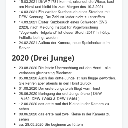
15.03.2021 DEW 7T781 kommt, erkundet die Wiese, baut
am Horst und bleibt bis zum Morgen des 19.3.2021.
14.03.2021 Ein zweiter Kurzbesuch eines Storches mit
DEW Kennung. Die Zahl ist leider nicht zu entziffern.
14.03.2021 Erster Kurzbesuch eines Schweden (SVS
2323), nach Meldung Institut für Vogelforschung
"Vogelwarte Helgoland" ist dieser Storch 2017 in Hörby,
Fulltofta beringt worden.
24.02.2021 Aufbau der Kamera, neue Speicherkarte im
Server.
2020 (Drei Junge)
23.08.2020 Die letzte Übernachtung auf den Horst - alle
verlassen gleichzeitig Bleckmar
05.08.2020 Auch das dritte Junge ist nun flügge geworden.
Sie kehren aber abends in den Horst zurück.
01.08.2020 Der erste Jungstorch fliegt vom Horst
28.06.2020 Beringung der drei Jungstörche ( DEW
1V462, DEW 1V463 & DEW 1V464 )
12.06.2020 das erste mal drei Kleine in der Kamera zu
sehen
08.06.2020 das erste mal zwei Kleine in der Kamera zu
sehen
ca. 28.05.2020 Sie beginnen zu füttern